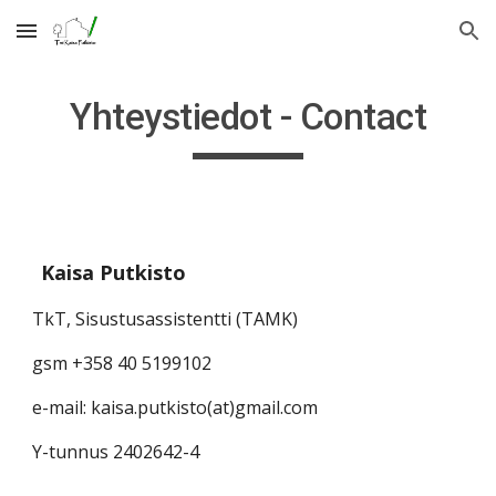
Skip to main content
Skip to navigation
Yhteystiedot - Contact
Kaisa Putkisto                                    
TkT, Sisustusassistentti (TAMK)                                
gsm +358 40 5199102  
e-mail: kaisa.putkisto(at)gmail.com
Y-tunnus 2402642-4